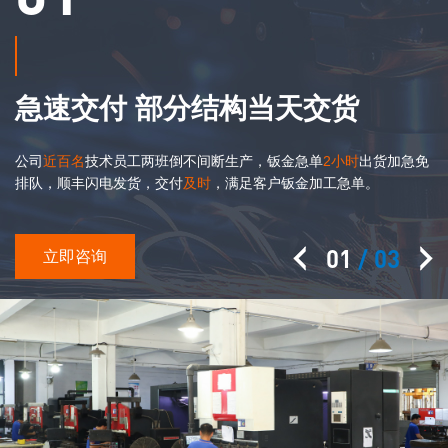
品质全检 质量保障
急速交付 部分结构当天交货
本公司通过
公司
近百名
近百名
ISO9001:2015
技术员工两班倒不间断生产，钣金急单
ISO9001:2015
，
30多项
30多项
检测标准，专业
2小时
2小时
QC部门全检
QC部门全检
出货加急免
确
保每件产品符合图纸钣金加工要求。
排队，顺丰闪电发货，交付
及时
及时
，满足客户钣金加工急单。
02
/ 03
立即咨询
立即咨询