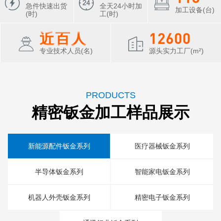
1
1
3
3
4
8
2
2
急件快速出货
全天24小时加
0
0
2
加工设备(台)
(时)
工(时)
0
0
2
2
3
7
1
1
1
1
近
百
人
1
2
6
0
0
0
0
0
1
5
专业技术人员(名)
源头实力工厂(m²)
0
4
3
2
PRODUCTS
1
精密钣金加工样品展示
0
新能源配件钣金系列
医疗器械钣金系列
半导体钣金系列
智能家电钣金系列
机器人外壳钣金系列
精密电子钣金系列