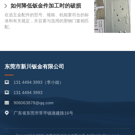
小型生活电器全品类制造需求，解决普通钣金
弯成形等方式和加工工艺主要参数，及其各种
如何降低钣金件加工时的破损
钣金加工箱机柜外壳设备量产
折弯工艺中如何确保精度？
易生锈、受力变形、磕碰破损等常见问题，保
各样冷冲模模具设计和加工工艺主要参数、各
在选五金配件的型号、规格、机能要符合的标
障家电整机外观质感与长期使用稳定性。家电
钣金加工箱机柜外壳设备量产是工业设备外壳
种各样机器设备的原理和操作步骤，及其新的
现代数控折弯机（CNC）能够精确控制折弯角
准和有关规定，并且要与选用的塑钢门窗相匹
日常使用场景复杂，厨房油烟水汽、卫生间潮
配套的重要保障，依托成熟钣金工艺完成各类
冲压模具设计等。
度和位置，通过计算机编程实现复杂形状的快
配。
湿环境、南方梅雨季高湿空气，再加上运输搬
电控箱体、设备机柜批量制作，适配自动化、
速制造。
运磕碰、整机装配承压，普通薄钢板很容易出
通信、新能源等各行各业大批量设备外壳采购
现锈蚀鼓包、弯折变形，不仅拉低家电外观品
需求。当下机械设备整机出货量逐年上涨，不
相，还会导致柜门松动、支架断裂等故障。耐
管是标准通用柜体，还是非标定制防护外壳，
腐蚀高强度钣金结构件经过选材优化与多重表
靠谱的钣金规模化加工，都能兼顾精度、外观
面处理，适配多场景复杂使用环境，成为家电
与出货速度，为设备厂商稳定提供大批量机柜
外壳及配套结构配件的主流基材。
外壳供货方案，解决量产阶段外壳供货不稳
东莞市新川钣金有限公司
定、品质参差不齐等常见问题。
131 4494 3993（李小姐）
131 4494 3993
906063878@qq.com
广东省东莞市常平镇港建路16号