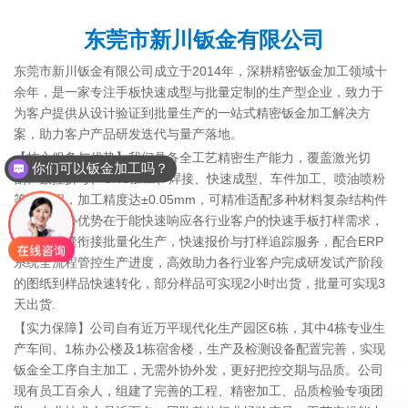
东莞市新川钣金有限公司
东莞市新川钣金有限公司成立于2014年，深耕精密钣金加工领域十
余年，是一家专注手板快速成型与批量定制的生产型企业，致力于
为客户提供从设计验证到批量生产的一站式精密钣金加工解决方
你们可以钣金加工吗？
案，助力客户产品研发迭代与量产落地。
【核心服务与优势】我们具备全工艺精密生产能力，覆盖激光切
你们是怎么收费的呢？
割、数控折弯、CNC加工、焊接、快速成型、车件加工、喷油喷粉
等全流程，加工精度达±0.05mm，可精准适配多种材料复杂结构件
加工。核心优势在于能快速响应各行业客户的快速手板打样需求，
同时可无缝衔接批量化生产，快速报价与打样追踪服务，配合ERP
系统全流程管控生产进度，高效助力各行业客户完成研发试产阶段
的图纸到样品快速转化，部分样品可实现2小时出货，批量可实现3
天出货.
【实力保障】公司自有近万平现代化生产园区6栋，其中4栋专业生
产车间、1栋办公楼及1栋宿舍楼，生产及检测设备配置完善，实现
钣金全工序自主加工，无需外协外发，更好把控交期与品质。公司
现有员工百余人，组建了完善的工程、精密加工、品质检验专项团