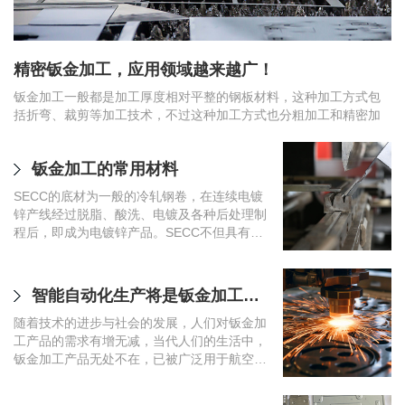
精密钣金加工，应用领域越来越广！
冲压件钣金件，对加工精度的要求
精密钣金加工：切割数控折弯机箱外壳不锈钢非标钣金定制
钣金加工一般都是加工厚度相对平整的钢板材料，这种加工方式包
精密钣金加工广泛应用于工业设备、仪器仪表、电控机箱、自动化
精加工是指对零件进行精确尺寸公差的加工，使用精密加工设备以
括折弯、裁剪等加工技术，不过这种加工方式也分粗加工和精密加
设备配套生产领域，专业提供板材切割、数控折弯、焊接打磨等全
及特殊加工要求。
工。尤其精密加工对钣金件的要求比较高，加工难度也更高，由于
套工艺，支持机箱外壳、不锈钢壳体、各类非标钣金定制，满足企
其加工件相当的精细，所以精密钣金加工件的应用范畴与其他钣金
业多样化结构件加工需求。
钣金加工的常用材料
精密电子钣金有哪些优势？尺寸精度高、电磁屏蔽好适配电子设备外壳
钣金加工厂在钣金底盘加工中有哪些结构
加工件会有很明显的不同。一般而言精密钣金加工主要用于通讯和
电子行业以及精密仪器行业，再就是在电梯制造行业也有应用。
SECC的底材为一般的冷轧钢卷，在连续电镀
精密电子钣金有哪些优势?尺寸精度高、电磁
第一种是铝型材和钣金结构框架系统，用于强
锌产线经过脱脂、酸洗、电镀及各种后处理制
屏蔽好适配电子设备外壳，常用来制作工控机
大的电缆管理和设备安装。
程后，即成为电镀锌产品。SECC不但具有一
箱、检测仪器壳体、通讯模块、电源外壳、各
般冷轧钢片的机械性能及近似的加工性，而且
类精密电子装备结构件。依托数控精密加工工
具有优越的耐蚀性及装饰性外观。在电子产
艺，兼顾高精度装配、电磁屏蔽与结构防护，
品、家电及家具的市场上具有很大的竞争性及
是电子设备外壳主流加工方案。
智能自动化生产将是钣金加工厂的必然发展趋势
家电钣金结构件耐腐蚀高强度适配各类家电外壳配件
金属钣金精密，多类异型不同产品加工
取代性。例如电脑机箱普遍使用的就是
SECC。
随着技术的进步与社会的发展，人们对钣金加
家电钣金结构件耐腐蚀高强度适配各类家电外
在金属钣金精密材质的激光切割加工领域中，
工产品的需求有增无减，当代人们的生活中，
壳配件，依托优质金属板材与成熟钣金加工工
大家经常会听见钣金加工和高精密钣金加工2
钣金加工产品无处不在，已被广泛用于航空、
艺，兼顾机械结构强度与抗腐蚀防护性能，广
个词，钣金加工是专业技术人员必须把握的核
船舶、轨道交通、汽车、计算机机箱、通信机
泛用于大小家电外壳、内部支撑框架、安装支
心技术，也是产品工件成形的关键全过程。钣
箱机柜、医疗器械、仪器仪表等领域。
架等零部件生产，适配厨卫电器、白色家电、
金加工包含传统式的激光切割、落料、钣金折